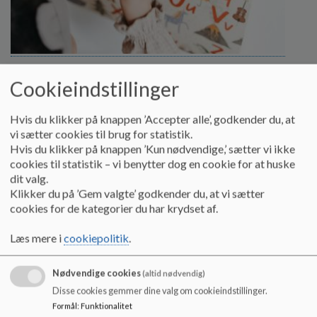
Lidt om vores: Børnesyn /
Cookieindstillinger
Menneskesyn / Skolens DNA
Vi tror på, at barnet gør det bedste det kan.
Hvis du klikker på knappen ’Accepter alle’, godkender du, at
Læs mere
vi sætter cookies til brug for statistik.
Hvis du klikker på knappen ’Kun nødvendige,’ sætter vi ikke
cookies til statistik – vi benytter dog en cookie for at huske
dit valg.
Klikker du på ’Gem valgte’ godkender du, at vi sætter
cookies for de kategorier du har krydset af.
Læs mere i
cookiepolitik
.
Nødvendige cookies
(altid nødvendig)
Disse cookies gemmer dine valg om cookieindstillinger.
Formål
:
Funktionalitet