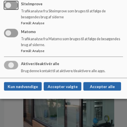
SiteImprove
Trafikanalyse fra Siteimprove som bruges til at følge de
besøgendes brug af siderne
Formål
:
Analyse
Aktivitetskalender
Matomo
Her findes Ørestad Skoles aktivitetskalender
Trafikanalyse fra Matomo som bruges til at følge de besøgendes
Læs mere
brug af siderne.
Formål
:
Analyse
Aktiver/deaktivér alle
Brug denne kontakt til at aktivere/deaktivere alle apps.
Kun nødvendige
Accepter valgte
Accepter alle