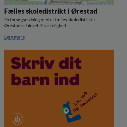
o
l
Fælles skoledistrikt i Ørestad
d
En forsøgsordning med et fælles skoledistrikt i
e
Ørestad er blevet til virkelighed.
t
Læs mere